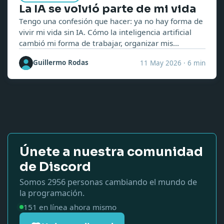
La IA se volvió parte de mi vida
Tengo una confesión que hacer: ya no hay forma de
vivir mi vida sin IA. Cómo la inteligencia artificial
cambió mi forma de trabajar, organizar mis
pensamientos y avanzar proyectos personales.
Guillermo Rodas
11 May 2026
·
6 min
Únete a nuestra comunidad
de Discord
Somos
2956
personas cambiando el mundo de
la programación.
151
en línea ahora mismo