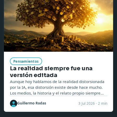
Pensamientos
La realidad siempre fue una
versión editada
Aunque hoy hablamos de la realidad distorsionada
por la IA, esa distorsión existe desde hace mucho.
Los medios, la historia y el relato propio siempre
han sido versiones editadas de los hechos. La IA
Guillermo Rodas
3 Jul 2026
·
2 min
solo lo hace más difícil de cuestionar.