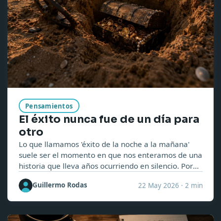
Pensamientos
El éxito nunca fue de un día para
otro
Lo que llamamos 'éxito de la noche a la mañana'
suele ser el momento en que nos enteramos de una
historia que lleva años ocurriendo en silencio. Por
qué el proceso importa más de lo que pensamos.
Guillermo Rodas
22 May 2026
·
2 min