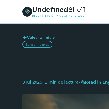
Undefined
Shell
programación y desarrollo web
Volver al inicio
Pensamientos
La realidad
editada
3 Jul 2026
• 2 min de lectura
•
Read in En