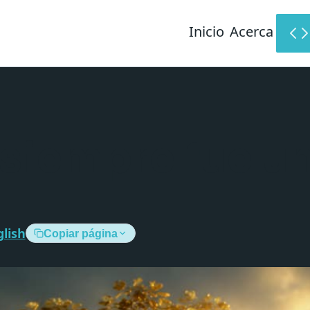
Inicio
Acerca
 siempre fue u
glish
Copiar página