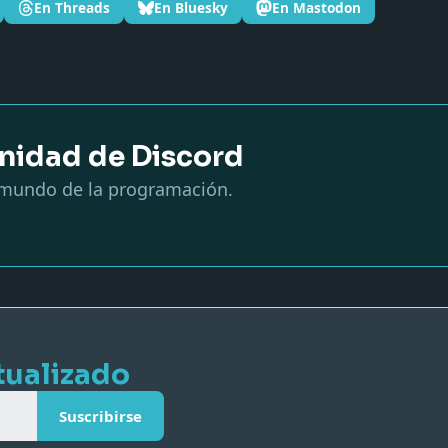
En Threads
En Bluesky
En Mastodon
nidad de Discord
mundo de la programación.
tualizado
Suscribirse