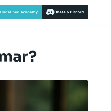
Undefined Academy
Únete a Discord
amar?