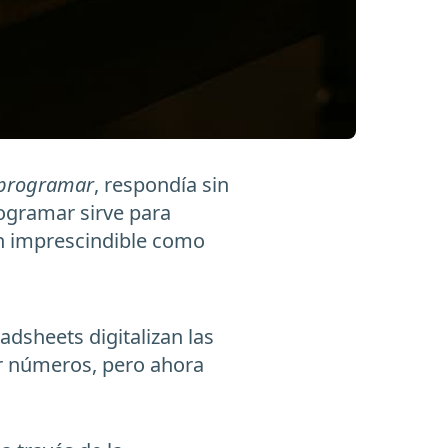
 programar
, respondía sin
ogramar sirve para
n imprescindible como
dsheets digitalizan las
ar números, pero ahora