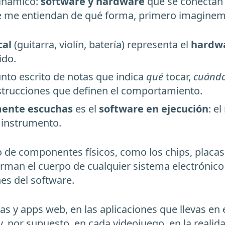
dinámico:
software y hardware
que se conectan 
e me entiendan de qué forma, primero imaginem
cal
(guitarra, violín, batería) representa el
hardw
ido.
unto escrito de notas que indica
qué
tocar,
cuánd
instrucciones que definen el comportamiento.
mente escuchas
es el
software en ejecución
: e
l instrumento.
o de componentes físicos, como los chips, placas,
rman el cuerpo de cualquier sistema electrónico
nes del software.
as y apps web, en las aplicaciones que llevas en e
 y, por supuesto, en cada videojuego, en la rea