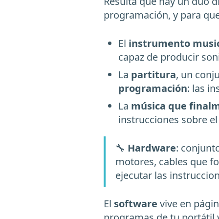
Resulta que hay un dúo 
programación, y para qu
El
instrumento musi
capaz de producir son
La
partitura
, un conj
programación
: las 
La
música que final
instrucciones sobre e
🔧
Hardware
: conjunt
motores, cables que fo
ejecutar las instruccio
El
software
vive en págin
programas de tu portátil