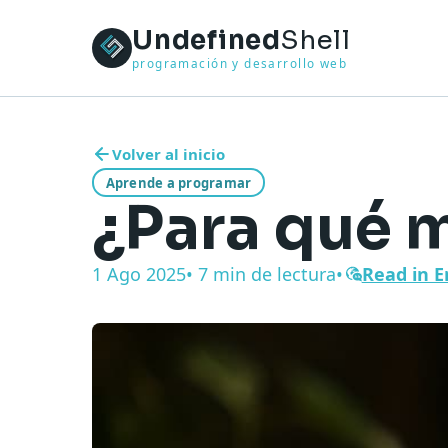
Undefined
Shell
programación y desarrollo web
Volver al inicio
Aprende a programar
¿Para qué 
1 Ago 2025
• 7 min de lectura
•
Read in E