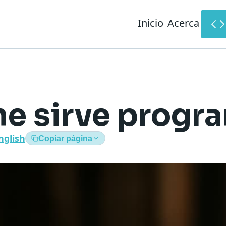
Inicio
Acerca
me sirve progr
nglish
Copiar página