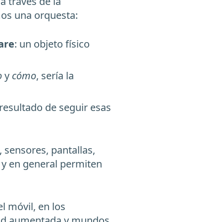
a través de la
os una orquesta:
are
: un objeto físico
o
y
cómo
, sería la
l resultado de seguir esas
 sensores, pantallas,
 y en general permiten
l móvil, en los
lidad aumentada y mundos