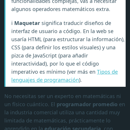
funcionalidades complejas, vas a necesitar
algunos operadores matemáticos extra.
ℹ️
Maquetar
significa traducir diseños de
interfaz de usuario a código. En la web se
usaría HTML (para estructurar la información),
CSS (para definir los estilos visuales) y una
pizca de JavaScript (para añadir
interactividad), por lo que el código
imperativo es mínimo (ver más en
Tipos de
lenguajes de programación
).
No necesitas ser un experto en matemáticas ni
un físico cuántico. El
programador promedio
en
la industria comercial utiliza una cantidad muy
limitada de matemáticas, prácticamente lo
aprendido en la
educación secundaria
, con