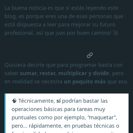
La buena noticia es que si estás leyendo este
blog, es porque eres una de esas personas que
está dispuesta a leer para mejorar su futuro
profesional, así que ¡vas por buen camino! 🚀
Matemáticas básicas…
pero no tan básicas
Quisiera decirte que para programar basta con
saber
sumar, restar, multiplicar y dividir
, pero
en realidad se necesita
un poquito más
que eso.
🧠 Técnicamente,
sí
podrían bastar las
operaciones básicas para tareas muy
puntuales como por ejemplo, “maquetar”,
pero… rápidamente, en pruebas técnicas o