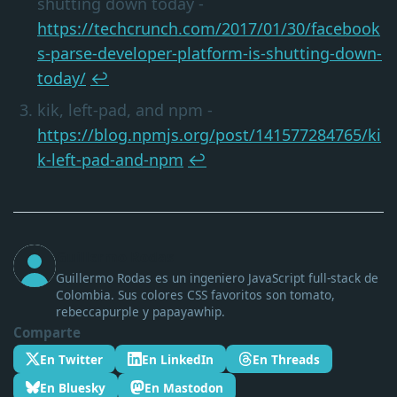
shutting down today -
https://techcrunch.com/2017/01/30/facebook
s-parse-developer-platform-is-shutting-down-
today/
↩
kik, left-pad, and npm -
https://blog.npmjs.org/post/141577284765/ki
k-left-pad-and-npm
↩
Guillermo Rodas
Guillermo Rodas es un ingeniero JavaScript full-stack de
Colombia. Sus colores CSS favoritos son tomato,
rebeccapurple y papayawhip.
Comparte
En Twitter
En LinkedIn
En Threads
En Bluesky
En Mastodon