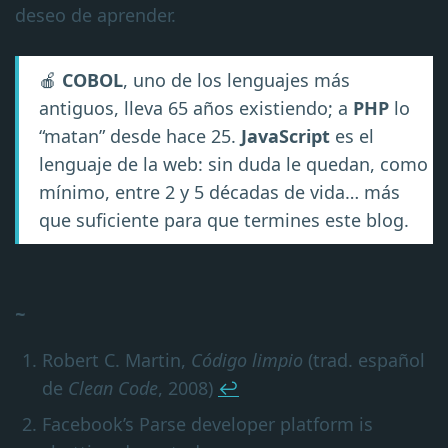
deseo de aprender.
🍎
COBOL
, uno de los lenguajes más
antiguos, lleva 65 años existiendo; a
PHP
lo
“matan” desde hace 25.
JavaScript
es el
lenguaje de la web: sin duda le quedan, como
mínimo, entre 2 y 5 décadas de vida… más
que suficiente para que termines este blog.
Footnotes
Robert C. Martin,
Código limpio
(trad. español
de
Clean Code
, 2008)
↩
Facebook’s Parse developer platform is