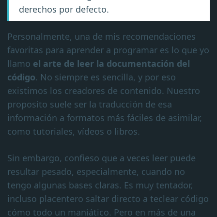
derechos por defecto.
Personalmente, una de mis recomendaciones
favoritas para aprender a programar es lo que yo
llamo
el arte de leer la documentación del
código
. No siempre es sencilla, y por eso
existimos los creadores de contenido. Nuestro
proposito suele ser la traducción de esa
información a formatos más fáciles de asimilar,
como tutoriales, vídeos o libros.
Sin embargo, confieso que a veces leer puede
resultar pesado, especialmente, cuando no
tengo algunas bases claras. Es muy tentador,
incluso placentero saltar directo a teclear código
cómo todo un maniático. Pero en más de una