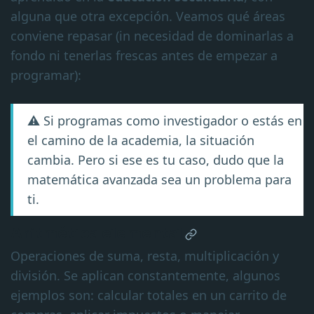
alguna que otra excepción. Veamos qué áreas
conviene repasar (in necesidad de dominarlas a
fondo ni tenerlas frescas antes de empezar a
programar):
⚠️ Si programas como investigador o estás en
el camino de la academia, la situación
cambia. Pero si ese es tu caso, dudo que la
matemática avanzada sea un problema para
ti.
Aritmética elemental
Operaciones de suma, resta, multiplicación y
división. Se aplican constantemente, algunos
ejemplos son: calcular totales en un carrito de