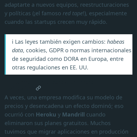
adaptarte a nuevos equipos, reestructuraciones
y políticas (¡el famoso
red tape
!), especialmente
cuando las startups crecen muy rápido.
ℹ️ Las leyes también exigen cambios:
habeas
data
, cookies, GDPR o normas internacionales
de seguridad como DORA en Europa, entre
otras regulaciones en EE. UU.
El cambio puede venir de
terceros
A veces, una empresa modifica su modelo de
precios y desencadena un efecto dominó; eso
ocurrió con
Heroku
y
Mandrill
cuando
eliminaron sus planes gratuitos. Muchos
tuvimos que migrar aplicaciones en producción