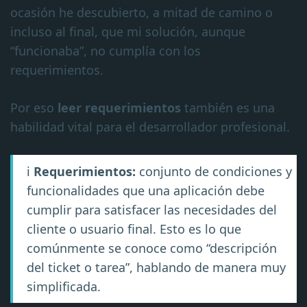
ocasión he descubierto, a mitad de camino o
incluso al final, que mi solución, aunque
“funcionaba”, no cumplía con los
requerimientos.
Por eso
leer requerimientos
también es una
habilidad vital para el desarrollador profesional.
ℹ️
Requerimientos:
conjunto de condiciones y
funcionalidades que una aplicación debe
cumplir para satisfacer las necesidades del
cliente o usuario final. Esto es lo que
comúnmente se conoce como “descripción
del ticket o tarea”, hablando de manera muy
simplificada.