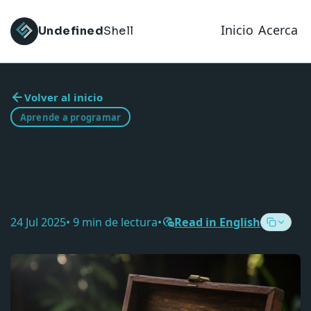
Inicio
Acerca
Undefined
Shell
Volver al inicio
Aprende a programar
¿Qué necesito saber
antes de
programar?
24 Jul 2025
• 9 min de lectura
•
Read in English