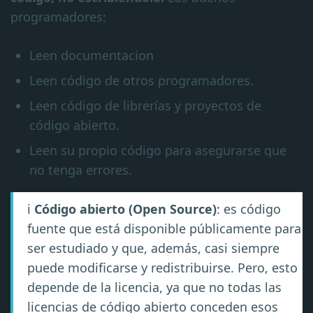
programadores:
Leen documentacion
Leen código de otros programadores.
Leen código de librerías y proyectos de
código abierto.
Leen su propio código para asegurarse que
no tenga errores.
ℹ️
Código abierto (Open Source)
: es código
fuente que está disponible públicamente para
ser estudiado y que, además, casi siempre
puede modificarse y redistribuirse. Pero, esto
depende de la licencia, ya que no todas las
licencias de código abierto conceden esos