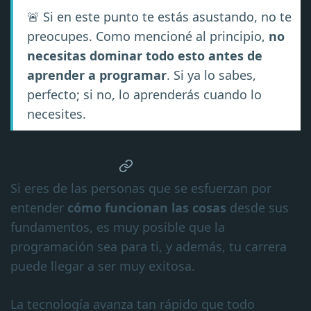
🚨 Si en este punto te estás asustando, no te
preocupes. Como mencioné al principio,
no
necesitas dominar todo esto antes de
aprender a programar
. Si ya lo sabes,
perfecto; si no, lo aprenderás cuando lo
necesites.
Mucha, pero mucha
curiosidad
Si eres de las personas que se esfuerzan por
entender
cómo funcionan las cosas
desde sus
fundamentos, es muy posible que la
programación sea para ti, y además, tu carrera
puede llegar a ser muy exitosa.
La tecnología avanza tan rápido que todo